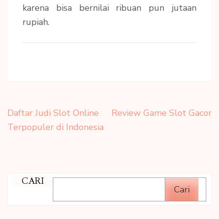
karena bisa bernilai ribuan pun jutaan
rupiah.
Daftar Judi Slot Online
Review Game Slot Gacor
Navigasi
Terpopuler di Indonesia
pos
CARI
Cari