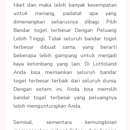
tiket dan maka lebih banyak kesempatan
untuk menang, padahal apa yang
dimenangkan seharusnya dibagi. Pilih
Bandar togel terbesar Dengan Peluang
Lebih Tinggi, Tidak seluruh bandar togel
terbesar dibuat sama, yang berarti
beberapa lebih gampang untuk menjadi
kaya ketimbang yang lain. Di Lottoland
Anda bisa memainkan seluruh bandar
togel terbesar terbaik dari seluruh dunia.
Dengan sistem ini, Anda bisa memilih
bandar togel terbesar yang peluangnya
lebih menguntungkan Anda.
Semisal, sementara kemungkinan