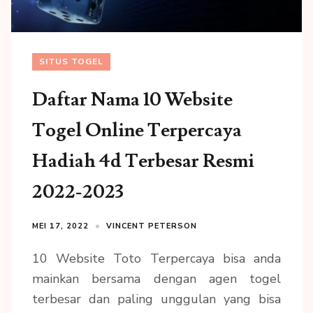
SITUS TOGEL
Daftar Nama 10 Website
Togel Online Terpercaya
Hadiah 4d Terbesar Resmi
2022-2023
MEI 17, 2022
VINCENT PETERSON
10 Website Toto Terpercaya bisa anda
mainkan bersama dengan agen togel
terbesar dan paling unggulan yang bisa