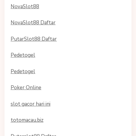
NovaSlot88
NovaSlot88 Daftar
PutarSlot88 Daftar
Pedetogel
Pedetogel
Poker Online
slot gacor hari ini
totomacau.biz