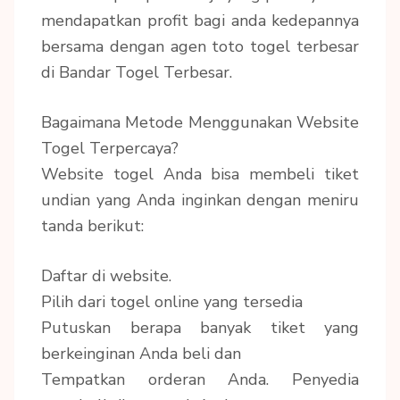
mendapatkan profit bagi anda kedepannya
bersama dengan agen toto togel terbesar
di Bandar Togel Terbesar.
Bagaimana Metode Menggunakan Website
Togel Terpercaya?
Website togel Anda bisa membeli tiket
undian yang Anda inginkan dengan meniru
tanda berikut:
Daftar di website.
Pilih dari togel online yang tersedia
Putuskan berapa banyak tiket yang
berkeinginan Anda beli dan
Tempatkan orderan Anda. Penyedia