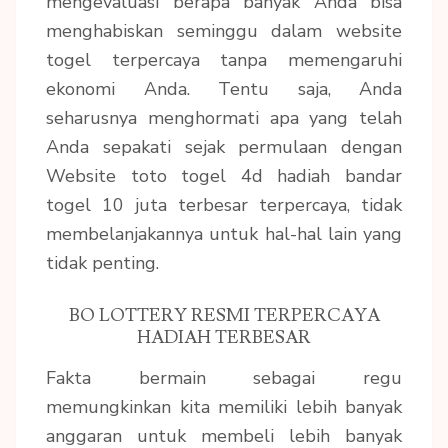
mengevaluasi berapa banyak Anda bisa
menghabiskan seminggu dalam website
togel terpercaya tanpa memengaruhi
ekonomi Anda. Tentu saja, Anda
seharusnya menghormati apa yang telah
Anda sepakati sejak permulaan dengan
Website toto togel 4d hadiah bandar
togel 10 juta terbesar terpercaya, tidak
membelanjakannya untuk hal-hal lain yang
tidak penting.
BO LOTTERY RESMI TERPERCAYA
HADIAH TERBESAR
Fakta bermain sebagai regu
memungkinkan kita memiliki lebih banyak
anggaran untuk membeli lebih banyak