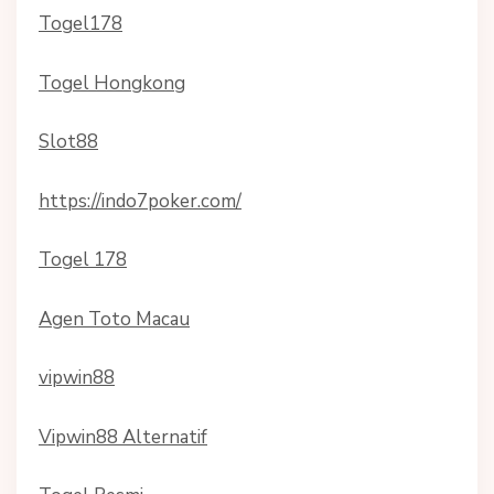
Togel178
Togel Hongkong
Slot88
https://indo7poker.com/
Togel 178
Agen Toto Macau
vipwin88
Vipwin88 Alternatif