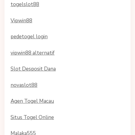
togelslot88
Vipwin88
pedetogel login
vipwin88 alternatif
Slot Desposit Dana
novaslot88
Agen Togel Macau
Situs Togel Online
Malaka555