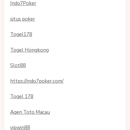
Indo7Poker
situs poker
Togel178
Togel Hongkong
Slot88
https://indo7poker.com/
Togel 178
Agen Toto Macau
vipwin88