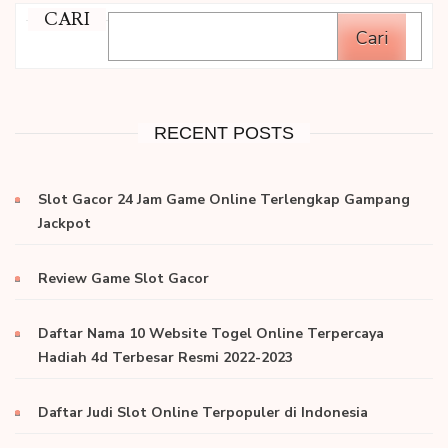
CARI
Cari
RECENT POSTS
Slot Gacor 24 Jam Game Online Terlengkap Gampang
Jackpot
Review Game Slot Gacor
Daftar Nama 10 Website Togel Online Terpercaya
Hadiah 4d Terbesar Resmi 2022-2023
Daftar Judi Slot Online Terpopuler di Indonesia