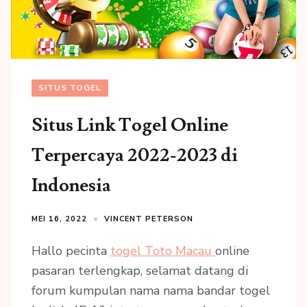
SITUS TOGEL
Situs Link Togel Online
Terpercaya 2022-2023 di
Indonesia
MEI 16, 2022
VINCENT PETERSON
Hallo pecinta
togel Toto Macau
online
pasaran terlengkap, selamat datang di
forum kumpulan nama nama bandar togel