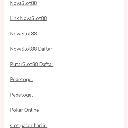
NovaSlot88
Link NovaSlot88
NovaSlot88
NovaSlot88 Daftar
PutarSlot88 Daftar
Pedetogel
Pedetogel
Poker Online
slot gacor hari ini