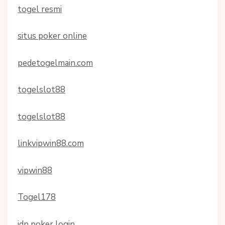
togel resmi
situs poker online
pedetogelmain.com
togelslot88
togelslot88
linkvipwin88.com
vipwin88
Togel178
idn poker login