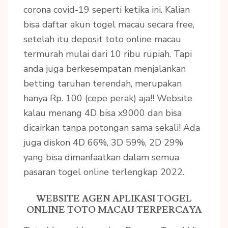
corona covid-19 seperti ketika ini. Kalian
bisa daftar akun togel macau secara free,
setelah itu deposit toto online macau
termurah mulai dari 10 ribu rupiah. Tapi
anda juga berkesempatan menjalankan
betting taruhan terendah, merupakan
hanya Rp. 100 (cepe perak) aja!! Website
kalau menang 4D bisa x9000 dan bisa
dicairkan tanpa potongan sama sekali! Ada
juga diskon 4D 66%, 3D 59%, 2D 29%
yang bisa dimanfaatkan dalam semua
pasaran togel online terlengkap 2022.
WEBSITE AGEN APLIKASI TOGEL
ONLINE TOTO MACAU TERPERCAYA