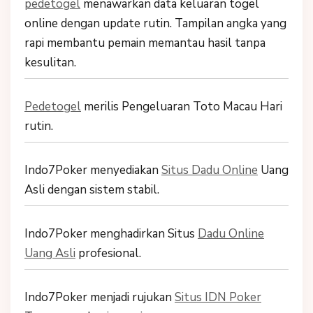
pedetogel
menawarkan data keluaran togel
online dengan update rutin. Tampilan angka yang
rapi membantu pemain memantau hasil tanpa
kesulitan.
Pedetogel
merilis Pengeluaran Toto Macau Hari
rutin.
Indo7Poker menyediakan
Situs Dadu Online
Uang
Asli dengan sistem stabil.
Indo7Poker menghadirkan Situs
Dadu Online
Uang Asli
profesional.
Indo7Poker menjadi rujukan
Situs IDN Poker