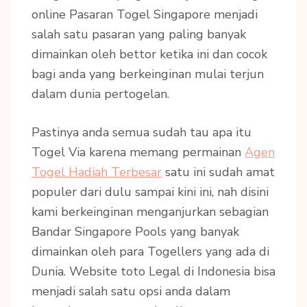
online Pasaran Togel Singapore menjadi
salah satu pasaran yang paling banyak
dimainkan oleh bettor ketika ini dan cocok
bagi anda yang berkeinginan mulai terjun
dalam dunia pertogelan.
Pastinya anda semua sudah tau apa itu
Togel Via karena memang permainan
Agen
Togel Hadiah Terbesar
satu ini sudah amat
populer dari dulu sampai kini ini, nah disini
kami berkeinginan menganjurkan sebagian
Bandar Singapore Pools yang banyak
dimainkan oleh para Togellers yang ada di
Dunia. Website toto Legal di Indonesia bisa
menjadi salah satu opsi anda dalam