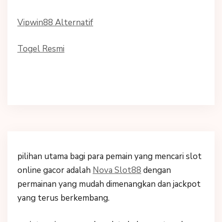
Vipwin88 Alternatif
Togel Resmi
pilihan utama bagi para pemain yang mencari slot
online gacor adalah
Nova Slot88
dengan
permainan yang mudah dimenangkan dan jackpot
yang terus berkembang.