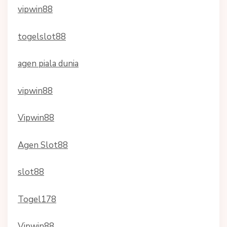
vipwin88
togelslot88
agen piala dunia
vipwin88
Vipwin88
Agen Slot88
slot88
Togel178
Vipwin88