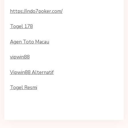
https://indo7poker.com/
Togel 178
Agen Toto Macau
vipwin88
Vipwin88 Alternatif
Togel Resmi