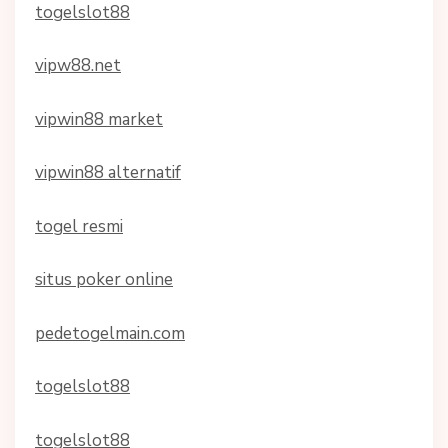
togelslot88
vipw88.net
vipwin88 market
vipwin88 alternatif
togel resmi
situs poker online
pedetogelmain.com
togelslot88
togelslot88