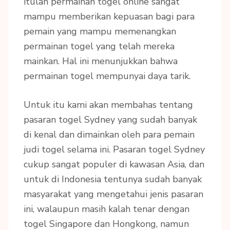
itulah permainan togel online sangat
mampu memberikan kepuasan bagi para
pemain yang mampu memenangkan
permainan togel yang telah mereka
mainkan. Hal ini menunjukkan bahwa
permainan togel mempunyai daya tarik.
Untuk itu kami akan membahas tentang
pasaran togel Sydney yang sudah banyak
di kenal dan dimainkan oleh para pemain
judi togel selama ini. Pasaran togel Sydney
cukup sangat populer di kawasan Asia, dan
untuk di Indonesia tentunya sudah banyak
masyarakat yang mengetahui jenis pasaran
ini, walaupun masih kalah tenar dengan
togel Singapore dan Hongkong, namun