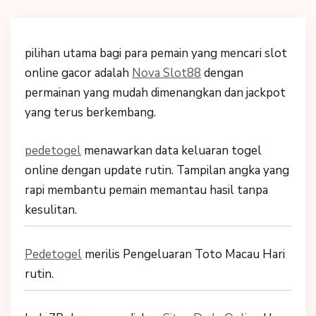
pilihan utama bagi para pemain yang mencari slot
online gacor adalah
Nova Slot88
dengan
permainan yang mudah dimenangkan dan jackpot
yang terus berkembang.
pedetogel
menawarkan data keluaran togel
online dengan update rutin. Tampilan angka yang
rapi membantu pemain memantau hasil tanpa
kesulitan.
Pedetogel
merilis Pengeluaran Toto Macau Hari
rutin.