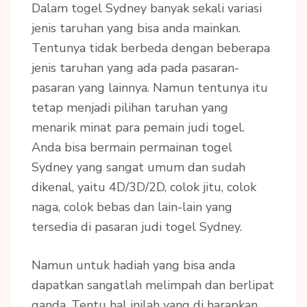
Dalam togel Sydney banyak sekali variasi
jenis taruhan yang bisa anda mainkan.
Tentunya tidak berbeda dengan beberapa
jenis taruhan yang ada pada pasaran-
pasaran yang lainnya. Namun tentunya itu
tetap menjadi pilihan taruhan yang
menarik minat para pemain judi togel.
Anda bisa bermain permainan togel
Sydney yang sangat umum dan sudah
dikenal, yaitu 4D/3D/2D, colok jitu, colok
naga, colok bebas dan lain-lain yang
tersedia di pasaran judi togel Sydney.
Namun untuk hadiah yang bisa anda
dapatkan sangatlah melimpah dan berlipat
ganda. Tentu hal inilah yang di harapkan