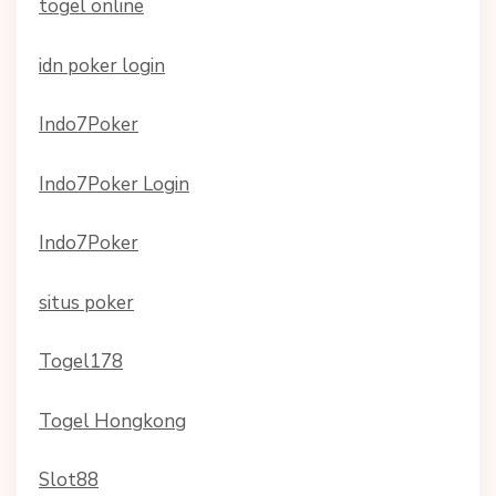
togel online
idn poker login
Indo7Poker
Indo7Poker Login
Indo7Poker
situs poker
Togel178
Togel Hongkong
Slot88